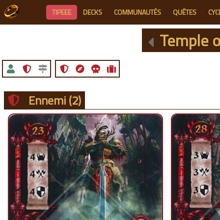
TIPEEE
DECKS
COMMUNAUTÉS
QUÊTES
CYC
Temple o
Ennemi
(2)