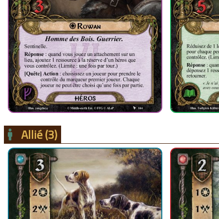
Allié
(3)