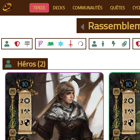
TIPEEE
DECKS
COMMUNAUTÉS
QUÊTES
CYC
Rassemblem
Héros
(2)