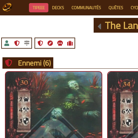
TIPEEE
DECKS
COMMUNAUTÉS
QUÊTES
CYC
The Lan
Ennemi
(6)