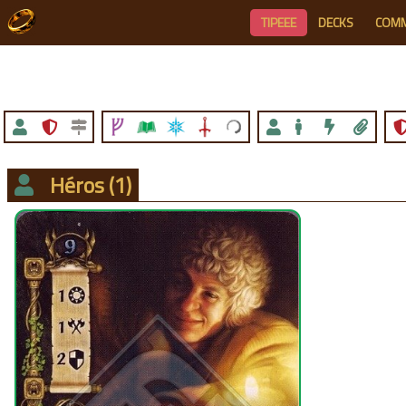
TIPEEE
DECKS
COM
Héros
(1)