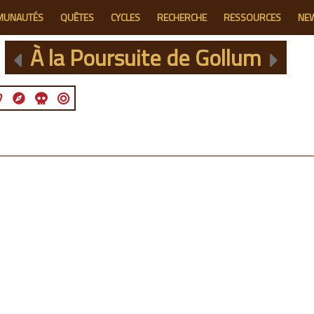
MUNAUTÉS
QUÊTES
CYCLES
RECHERCHE
RESSOURCES
NE
À la Poursuite de Gollum