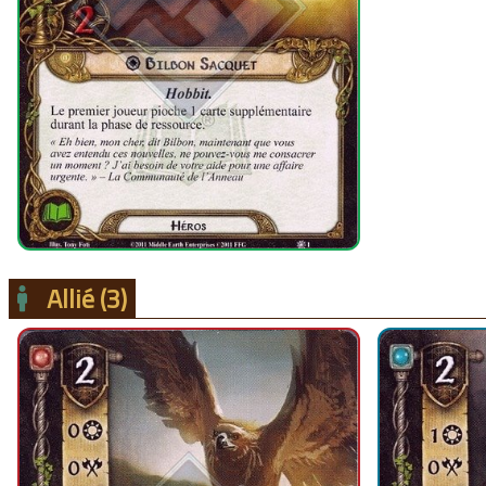
Allié
(3)