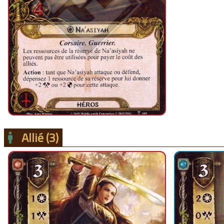
Allié
(3)