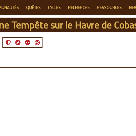
MUNAUTÉS
QUÊTES
CYCLES
RECHERCHE
RESSOURCES
NE
ne Tempête sur le Havre de Coba