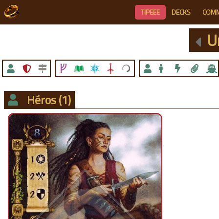
TIPEEE
DECKS
COM
U
Héros
(1)