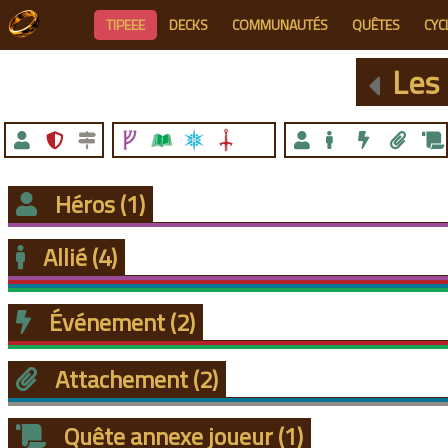
TIPEEE
DECKS
COMMUNAUTÉS
QUÊTES
CYC
Les
Héros
(1)
Allié
(4)
Événement
(2)
Attachement
(2)
Quête annexe joueur
(1)