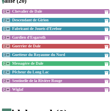
allié (20)
Chevalier de Dale
Descendant de Girion
Fabricant de Jouets d'Erebor
Gardien d'Esgaroth
Guerrier de Dale
Guetteur du Royaume du Nord
Messagère de Dale
Pêcheur du Long Lac
Sentinelle de la Rivière Rouge
Wiglaf