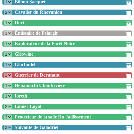
Bilbon Sacquet
Cavalier du Rhovanion
Dori
Émissaire de Pelargir
Explorateur de la Forêt Noire
Gléowine
Glorfindel
Guerrier de Derunant
Henamarth Chantrivière
Ioreth
Limier Loyal
Protecteur de la salle Du Jaillissement
Suivante de Galadriel