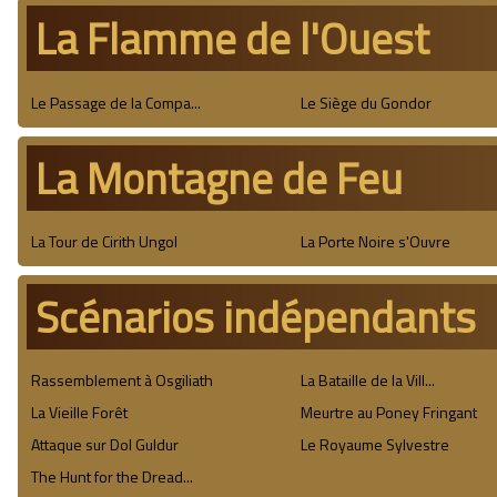
La Flamme de l'Ouest
Le Passage de la Compa...
Le Siège du Gondor
La Montagne de Feu
La Tour de Cirith Ungol
La Porte Noire s'Ouvre
Scénarios indépendants
Rassemblement à Osgiliath
La Bataille de la Vill...
La Vieille Forêt
Meurtre au Poney Fringant
Attaque sur Dol Guldur
Le Royaume Sylvestre
The Hunt for the Dread...