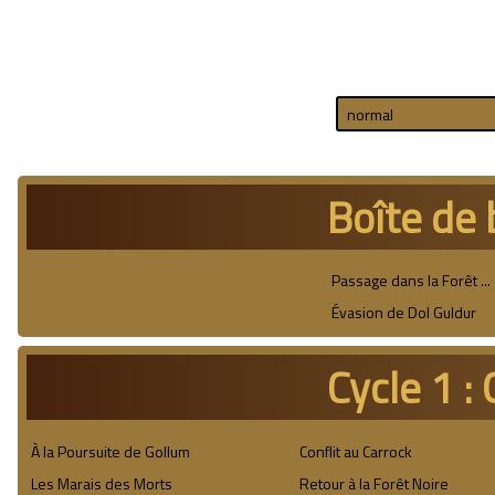
Boîte de
Passage dans la Forêt ...
Évasion de Dol Guldur
Cycle 1 :
À la Poursuite de Gollum
Conflit au Carrock
Les Marais des Morts
Retour à la Forêt Noire