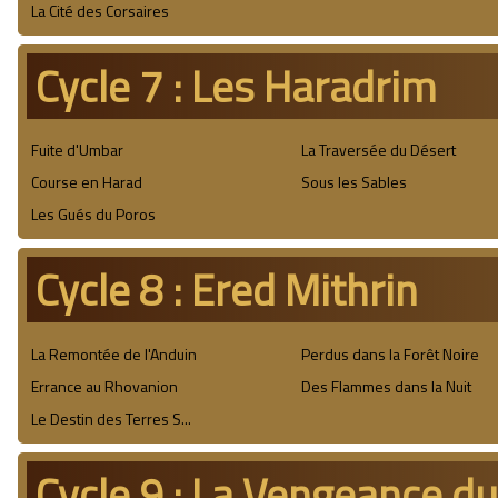
La Cité des Corsaires
Cycle 7 : Les Haradrim
Fuite d'Umbar
La Traversée du Désert
Course en Harad
Sous les Sables
Les Gués du Poros
Cycle 8 : Ered Mithrin
La Remontée de l'Anduin
Perdus dans la Forêt Noire
Errance au Rhovanion
Des Flammes dans la Nuit
Le Destin des Terres S...
Cycle 9 : La Vengeance d