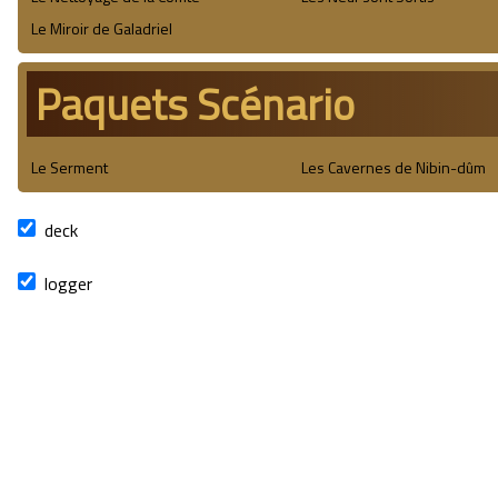
Le Miroir de Galadriel
Paquets Scénario
Le Serment
Les Cavernes de Nibin-dûm
deck
logger