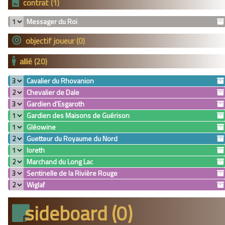
contrat (1)
Messager du Roi
objectif joueur (0)
allié (20)
Cavalier du Rhovanion
Chevalier de Dale
Gardien d'Esgaroth
Gardien des Maisons de Guérison
Gléowine
Guetteur du Royaume du Nord
Ioreth
Marchand du Long Lac
Sentinelle de la Rivière Rouge
Wiglaf
sideboard (0)