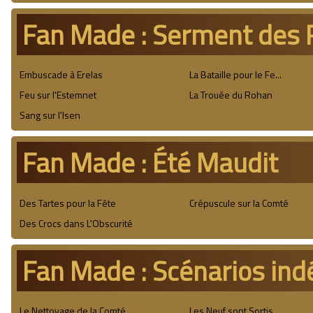
Fan Made : Serment des 
Embuscade à Erelas
La Bataille pour le Fe...
Feu sur l'Estemnet
La Trouée du Rohan
Sang sur l'Isen
Fan Made : Été Maudit
Des Tartes pour la Fête
Crépuscule sur la Comté
Des Crocs dans L'Obscurité
Fan Made : Scénarios in
Le Nettoyage de la Comté
Les Neuf sont Sortis