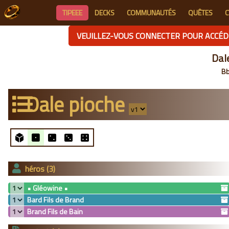
TIPEEE
DECKS
COMMUNAUTÉS
QUÊTES
C
VEUILLEZ-VOUS CONNECTER POUR ACCÉDE
Dal
Bb
Dale pioche
héros (3)
• Gléowine •
Bard Fils de Brand
Brand Fils de Bain