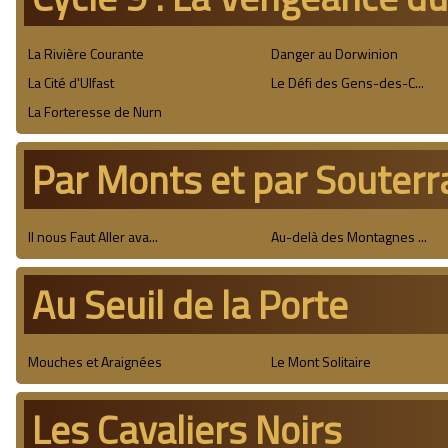
La Rivière Courante
Danger au Dorwinion
La Cité d'Ulfast
Le Défi des Gens-des-C...
La Forteresse de Nurn
Par Monts et par Souterr
Il nous Faut Aller ava...
Au-delà des Montagnes ...
Au Seuil de la Porte
Mouches et Araignées
Le Mont Solitaire
Les Cavaliers Noirs