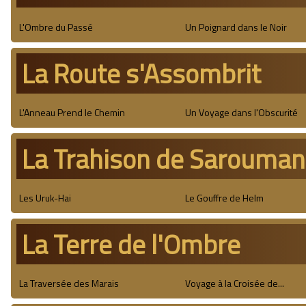
L'Ombre du Passé
Un Poignard dans le Noir
La Route s'Assombrit
L'Anneau Prend le Chemin
Un Voyage dans l'Obscurité
La Trahison de Sarouma
Les Uruk-Hai
Le Gouffre de Helm
La Terre de l'Ombre
La Traversée des Marais
Voyage à la Croisée de...