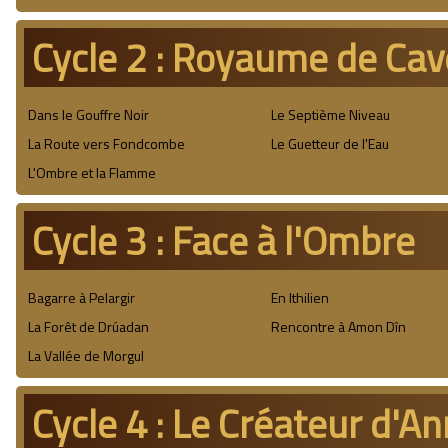
Cycle 2 : Royaume de Ca
Dans le Gouffre Noir
Le Septième Niveau
La Route vers Fondcombe
Le Guetteur de l'Eau
L'Ombre et la Flamme
Cycle 3 : Face à l'Ombre
Bagarre à Pelargir
En Ithilien
La Forêt de Drúadan
Rencontre à Amon Dîn
La Vallée de Morgul
Cycle 4 : Le Créateur d'A